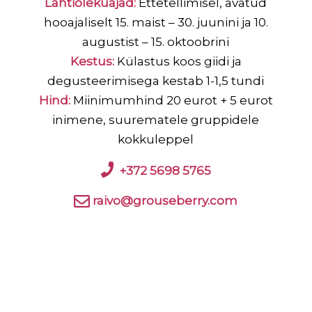
Lahtiolekuajad:
Ettetellimisel, avatud
hooajaliselt 15. maist – 30. juunini ja 10.
augustist – 15. oktoobrini
Kestus:
Külastus koos giidi ja
degusteerimisega kestab 1-1,5 tundi
Hind:
Miinimumhind 20 eurot + 5 eurot
inimene, suurematele gruppidele
kokkuleppel
+372 5698 5765
raivo@grouseberry.com