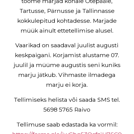
toome marjad kohale Otepääle,
Tartusse, Pärnusse ja Tallinnasse
kokkulepitud kohtadesse. Marjade
müük ainult ettetellimise alusel.
Vaarikad on saadaval juulist augusti
keskpaigani. Korjamist alustame 07.
juulil ja müüme augustis seni kuniks
marju jätkub. Vihmaste ilmadega
marju ei korja.
Tellimiseks helista või saada SMS tel.
5698 5765 Raivo
Tellimuse saab edastada ka vormil: