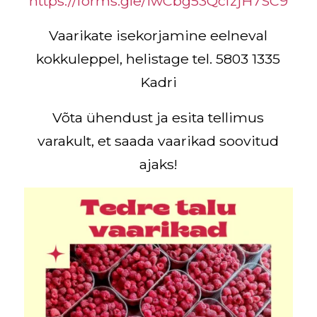
https://forms.gle/iwCbg53QcfzjH7SC9
Vaarikate isekorjamine eelneval
kokkuleppel, helistage tel. 5803 1335
Kadri
Võta ühendust ja esita tellimus
varakult, et saada vaarikad soovitud
ajaks!