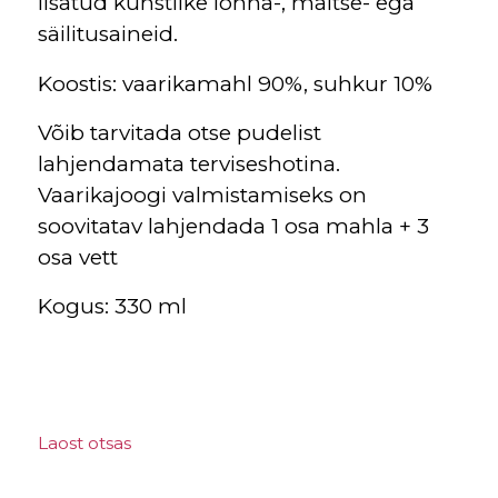
lisatud kunstlike lõhna-, maitse- ega
säilitusaineid.
Koostis: vaarikamahl 90%, suhkur 10%
Võib tarvitada otse pudelist
lahjendamata terviseshotina.
Vaarikajoogi valmistamiseks on
soovitatav lahjendada 1 osa mahla + 3
osa vett
Kogus: 330 ml
Laost otsas