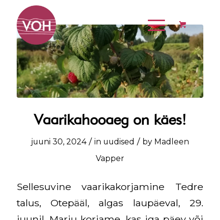
Vaarikahooaeg on käes!
/
/
juuni 30, 2024
in
uudised
by
Madleen
Vapper
Sellesuvine vaarikakorjamine Tedre
talus, Otepääl, algas laupäeval, 29.
juunil. Marju korjame, kas iga päev või