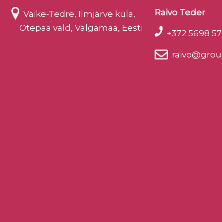
Raivo Teder
Väike-Tedre, Ilmjärve küla,
Otepää vald, Valgamaa, Eesti
+372 5698 57
raivo@grou