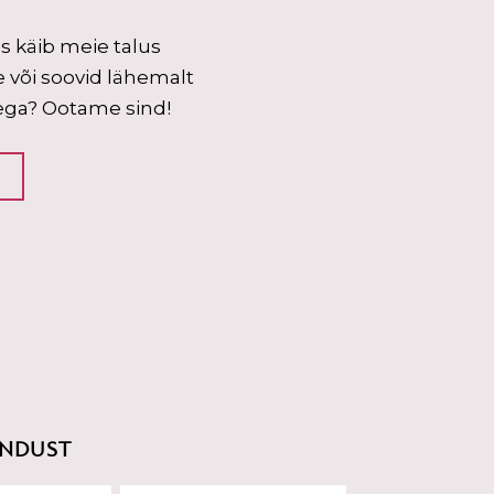
s käib meie talus
 või soovid lähemalt
ega? Ootame sind!
ENDUST