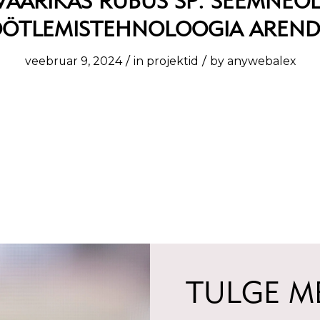
VAARIKAS RUBUS SP. SEEMNEÕL
ÖTLEMISTEHNOLOOGIA AREN
/
/
veebruar 9, 2024
in
projektid
by
anywebalex
TULGE ME