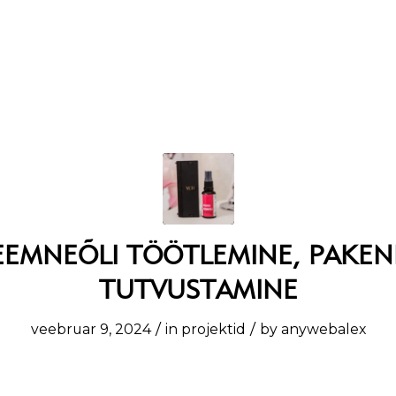
AD
TERVISETOOTED
KÜLASTUSKESKUS
E-POOD
UUDI
EEMNEÕLI TÖÖTLEMINE, PAKEN
TUTVUSTAMINE
/
/
veebruar 9, 2024
in
projektid
by
anywebalex