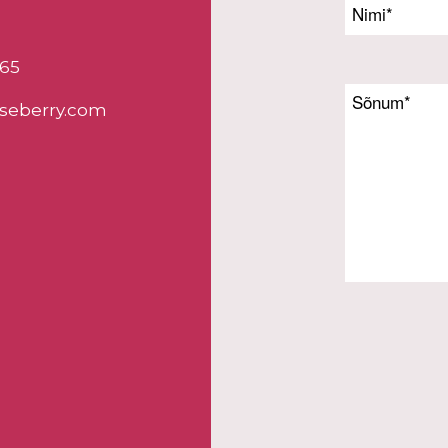
65
seberry.com